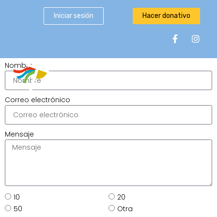
Iniciar sesión
Hacer donativo
Nombre
Correo electrónico
Mensaje
10
20
50
Otra