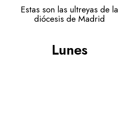
Estas son las ultreyas de la
diócesis de Madrid
Lunes
López de Hoyos
Parroquia San Miguel de los Santos <br/
Calle de López de Hoyos, 39