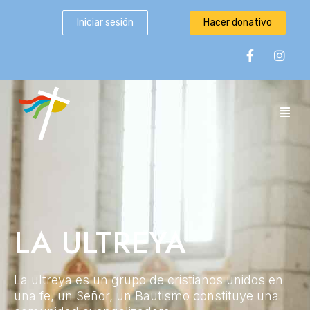
Iniciar sesión
Hacer donativo
LA ULTREYA
La ultreya es un grupo de cristianos unidos en
una fe, un Señor, un Bautismo constituye una