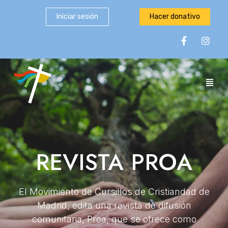
Iniciar sesión
Hacer donativo
REVISTA PROA
El Movimiento de Cursillos de Cristiandad de
Madrid, edita una revista de difusión
comunitaria, Proa, que se ofrece como