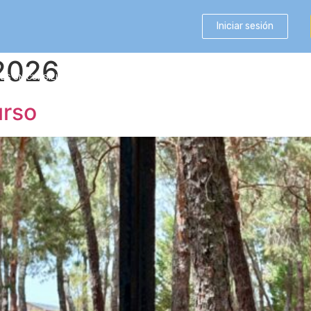
Iniciar sesión
 2026
 ES UN CURSILLO
ULTREYAS
ESCUELA
REVISTA PROA
urso