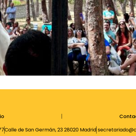
io
Conta
77
Calle de San Germán, 23 28020 Madrid
secretariado@cu